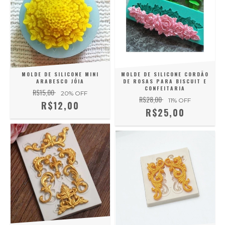
MOLDE DE SILICONE MINI
MOLDE DE SILICONE CORDÃO
ARABESCO JÓIA
DE ROSAS PARA BISCUIT E
CONFEITARIA
R$15,00
20
% OFF
R$28,00
11
% OFF
R$12,00
R$25,00