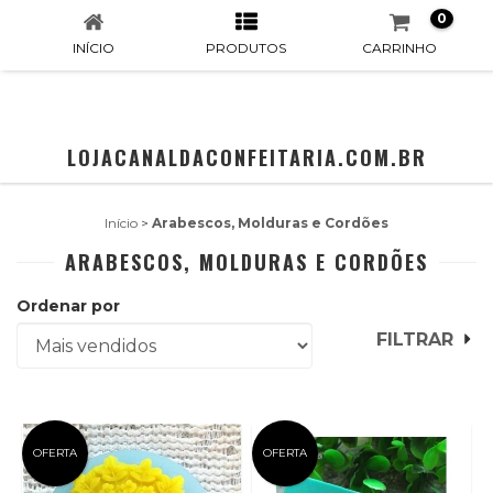
0
INÍCIO
PRODUTOS
CARRINHO
LOJACANALDACONFEITARIA.COM.BR
Início
>
Arabescos, Molduras e Cordões
ARABESCOS, MOLDURAS E CORDÕES
Ordenar por
FILTRAR
OFERTA
OFERTA