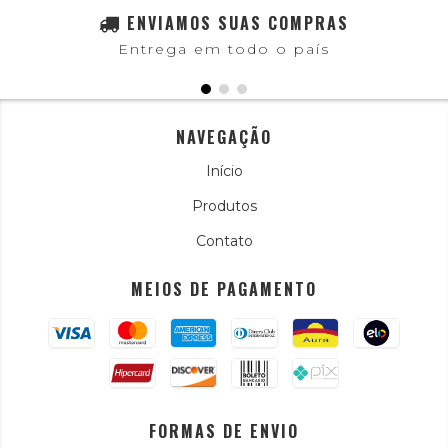
ENVIAMOS SUAS COMPRAS
Entrega em todo o país
NAVEGAÇÃO
Início
Produtos
Contato
MEIOS DE PAGAMENTO
FORMAS DE ENVIO