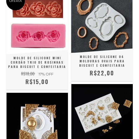
OFERTA
MOLDE DE SILICONE 04
MOLDE DE SILICONE MINI
MOLDURAS OVAIS PARA
CORDÃO TRIO DE ROSINHAS
BISCUIT E CONFEITARIA
PARA BISCUIT E CONFEITARIA
R$22,00
R$18,00
17
% OFF
R$15,00