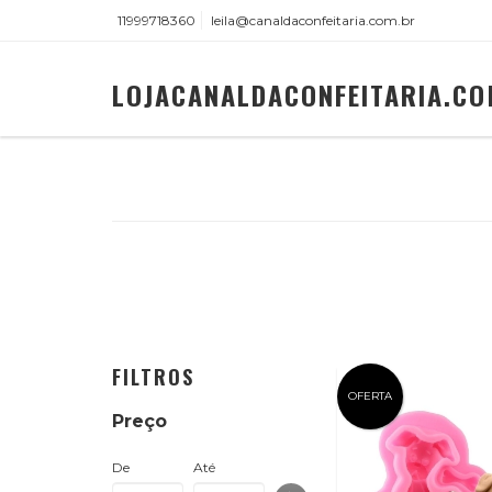
11999718360
leila@canaldaconfeitaria.com.br
LOJACANALDACONFEITARIA.CO
FILTROS
OFERTA
Preço
De
Até