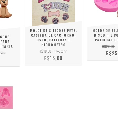
MOLDE DE SILICONE PETS,
MOLDE DE SIL
CASINHA DE CACHORRO,
BISCUIT E C
ICONE
OSSO, PATINHAS E
PATINHAS E
 PARA
HIDROMETRO
R$28,00
EITARIA
R$18,00
17
% OFF
R$25
OFF
R$15,00
0