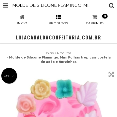
MOLDE DE SILICONE FLAMINGO, MINI FOLHAS TROPICAIS COSTELA DE ADÃO E FLORZINHAS
0
INÍCIO
PRODUTOS
CARRINHO
LOJACANALDACONFEITARIA.COM.BR
Início
>
Produtos
>
Molde de Silicone Flamingo, Mini Folhas tropicais costela
de adão e florzinhas
OFERTA