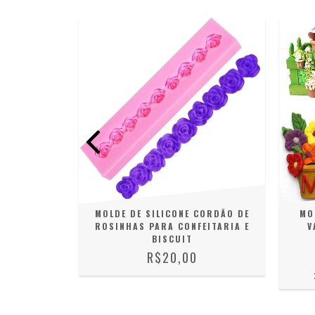
OLHAS PARA
MOLDE DE SILICONE CORDÃO DE
MO
ITARIA
ROSINHAS PARA CONFEITARIA E
V
FF
BISCUIT
R$20,00