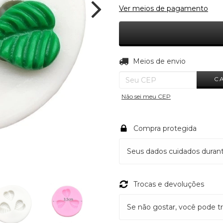
Ver meios de pagamento
Entregas para o CEP:
Meios de envio
C
Não sei meu CEP
Compra protegida
Seus dados cuidados duran
Trocas e devoluções
Se não gostar, você pode tr