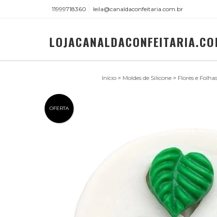
11999718360
leila@canaldaconfeitaria.com.br
LOJACANALDACONFEITARIA.CO
Início
>
Moldes de Silicone
>
Flores e Folha
OFERTA