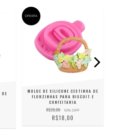
OFERTA
OFERTA
MOLDE DE SILICONE CESTINHA DE
 DE
MOLDE DE 
FLORZINHAS PARA BISCUIT E
BISCU
CONFEITARIA
R
R$20,00
10
% OFF
R$18,00