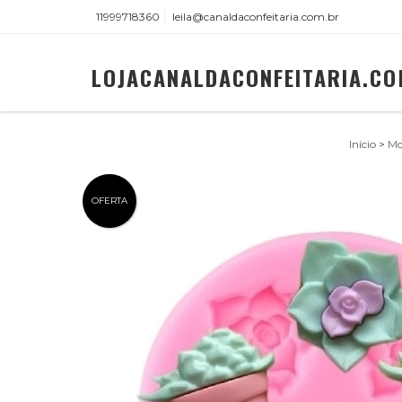
11999718360
leila@canaldaconfeitaria.com.br
LOJACANALDACONFEITARIA.CO
Início
>
Mo
OFERTA