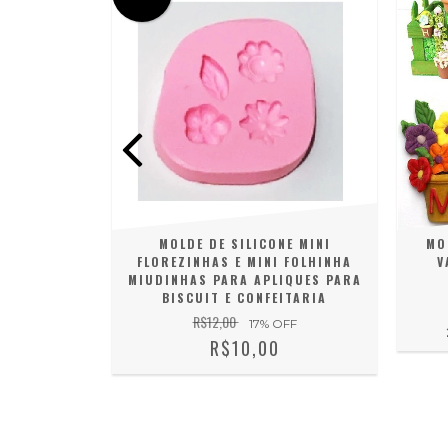
 04 ROSAS
MOLDE DE SILICONE MINI
MO
FEITARIA
FLOREZINHAS E MINI FOLHINHA
V
MIUDINHAS PARA APLIQUES PARA
FF
BISCUIT E CONFEITARIA
R$12,00
17
% OFF
R$10,00