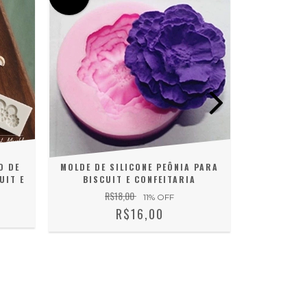
O DE
MOLDE DE SILICONE PEÔNIA PARA
MOLDE D
UIT E
BISCUIT E CONFEITARIA
BARRAD
CONFE
R$18,00
11
% OFF
R$16,00
2
X D