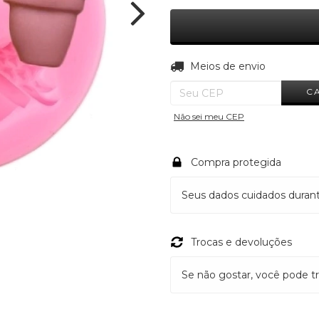
Entregas para o CEP:
Meios de envio
C
Não sei meu CEP
Compra protegida
Seus dados cuidados duran
Trocas e devoluções
Se não gostar, você pode tr